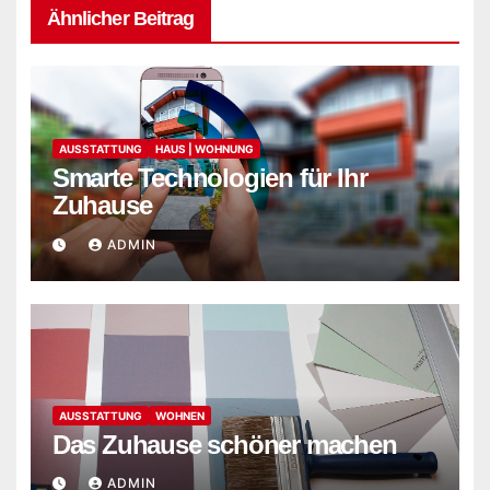
Ähnlicher Beitrag
AUSSTATTUNG
HAUS | WOHNUNG
Smarte Technologien für Ihr
Zuhause
ADMIN
AUSSTATTUNG
WOHNEN
Das Zuhause schöner machen
ADMIN