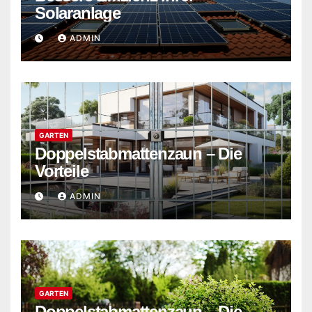
Solaranlage
ADMIN
GARTEN
Doppelstabmattenzaun – Die
Vorteile
ADMIN
GARTEN
Doppelstabmattenzaun – Die