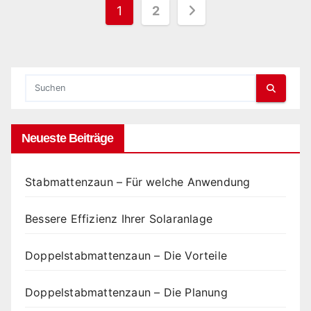
Seitennummerierung
1
2
der
Beiträge
Neueste Beiträge
Stabmattenzaun – Für welche Anwendung
Bessere Effizienz Ihrer Solaranlage
Doppelstabmattenzaun – Die Vorteile
Doppelstabmattenzaun – Die Planung