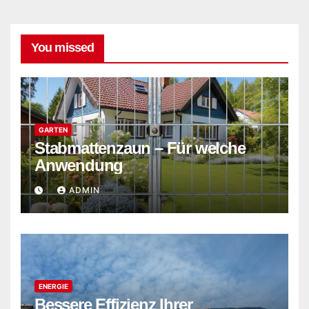
You missed
GARTEN
Stabmattenzaun – Für welche
Anwendung
ADMIN
ENERGIE
Bessere Effizienz Ihrer