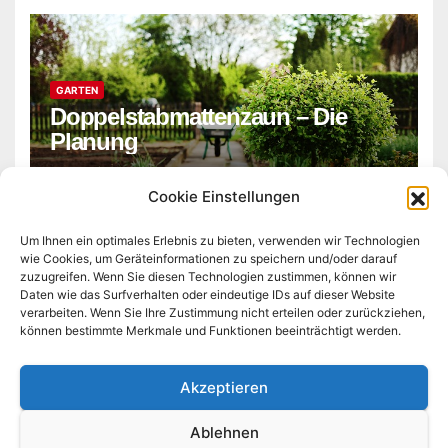
GARTEN
Doppelstabmattenzaun – Die
Planung
ADMIN
Cookie Einstellungen
Um Ihnen ein optimales Erlebnis zu bieten, verwenden wir Technologien
wie Cookies, um Geräteinformationen zu speichern und/oder darauf
zuzugreifen. Wenn Sie diesen Technologien zustimmen, können wir
Daten wie das Surfverhalten oder eindeutige IDs auf dieser Website
verarbeiten. Wenn Sie Ihre Zustimmung nicht erteilen oder zurückziehen,
können bestimmte Merkmale und Funktionen beeinträchtigt werden.
bau-matthie.de
Akzeptieren
Ablehnen
Stolz präsentiert von WordPress
|
Theme:
Newsberg
von