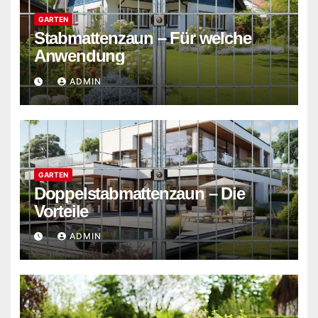
GARTEN
Stabmattenzaun – Für welche
Anwendung
ADMIN
GARTEN
Doppelstabmattenzaun – Die
Vorteile
ADMIN