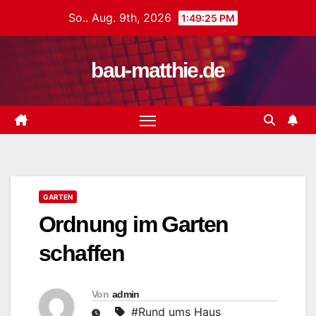
Zum
So.. Aug. 9th, 2026
1:49:26 PM
Inhalt
springen
bau-matthie.de
GARTEN
Ordnung im Garten
schaffen
Von
admin
#Rund ums Haus