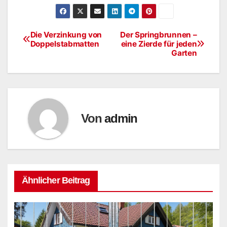
Die Verzinkung von
Der Springbrunnen –
Beitragsnavigation
Doppelstabmatten
eine Zierde für jeden
Garten
Von
admin
Ähnlicher Beitrag