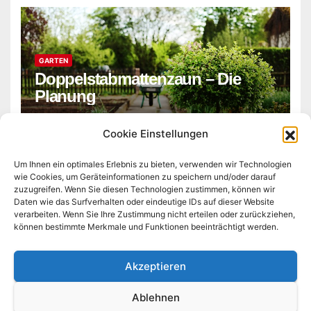
GARTEN
Doppelstabmattenzaun – Die
Planung
ADMIN
Cookie Einstellungen
Um Ihnen ein optimales Erlebnis zu bieten, verwenden wir Technologien
wie Cookies, um Geräteinformationen zu speichern und/oder darauf
zuzugreifen. Wenn Sie diesen Technologien zustimmen, können wir
Daten wie das Surfverhalten oder eindeutige IDs auf dieser Website
verarbeiten. Wenn Sie Ihre Zustimmung nicht erteilen oder zurückziehen,
können bestimmte Merkmale und Funktionen beeinträchtigt werden.
bau-matthie.de
Akzeptieren
Ablehnen
Stolz präsentiert von WordPress
|
Theme:
Newsberg
von