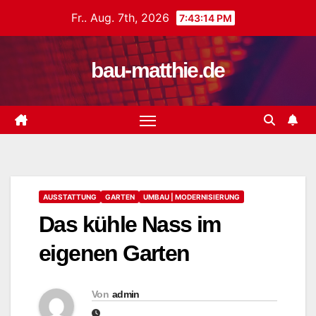
Zum
Fr.. Aug. 7th, 2026
7:43:15 PM
Inhalt
springen
bau-matthie.de
AUSSTATTUNG
GARTEN
UMBAU | MODERNISIERUNG
Das kühle Nass im
eigenen Garten
Von
admin