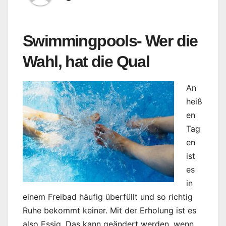
Swimmingpools- Wer die
Wahl, hat die Qual
An
heiß
en
Tag
en
ist
es
in
einem Freibad häufig überfüllt und so richtig
Ruhe bekommt keiner. Mit der Erholung ist es
also Essig. Das kann geändert werden, wenn